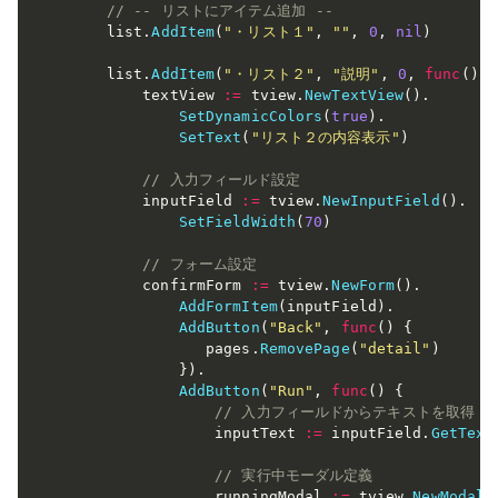
// -- リストにアイテム追加 --
    list
.
AddItem
(
"・リスト１"
,
""
,
0
,
nil
)
    list
.
AddItem
(
"・リスト２"
,
"説明"
,
0
,
func
(
)
{
        textView 
:=
 tview
.
NewTextView
(
)
.
SetDynamicColors
(
true
)
.
SetText
(
"リスト２の内容表示"
)
// 入力フィールド設定
        inputField 
:=
 tview
.
NewInputField
(
)
.
SetFieldWidth
(
70
)
// フォーム設定
        confirmForm 
:=
 tview
.
NewForm
(
)
.
AddFormItem
(
inputField
)
.
AddButton
(
"Back"
,
func
(
)
{
               pages
.
RemovePage
(
"detail"
)
}
)
.
AddButton
(
"Run"
,
func
(
)
{
// 入力フィールドからテキストを取得
                inputText 
:=
 inputField
.
GetText
// 実行中モーダル定義
                runningModal 
:=
 tview
.
NewModal
(