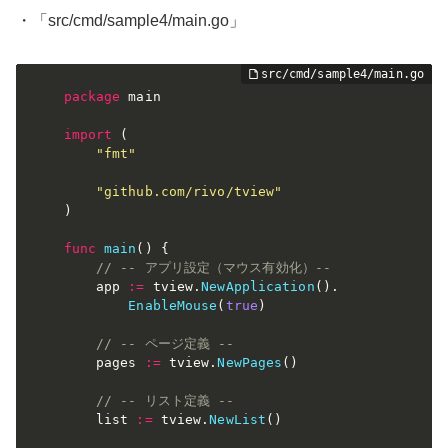
・「src/cmd/sample4/main.go」
package
 main

import
(
"fmt"
"github.com/rivo/tview"
)
func
main
(
)
{
// -- アプリ設定（マウス有効化）--
    app 
:=
 tview
.
NewApplication
(
)
.
EnableMouse
(
true
)
// -- ページ定義 --
    pages 
:=
 tview
.
NewPages
(
)
// -- リスト定義 --
    list 
:=
 tview
.
NewList
(
)