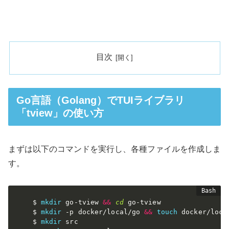
目次
Go言語（Golang）でTUIライブラリ
「tview」の使い方
まずは以下のコマンドを実行し、各種ファイルを作成しま
す。
$ 
mkdir
 go-tview 
&&
cd
 go-tview

$ 
mkdir
-p
 docker/local/go 
&&
touch
 docker/loca
$ 
mkdir
 src
