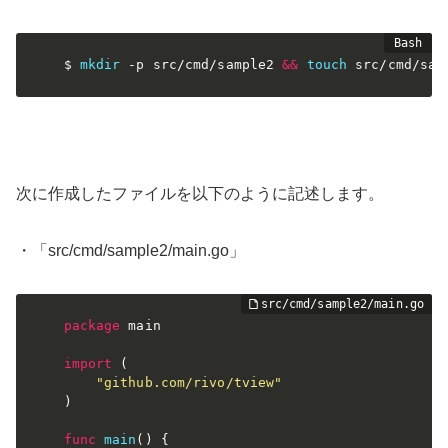
$ 
mkdir
-p
 src/cmd/sample2 
&&
touch
 src/cmd/sam
次に作成したファイルを以下のように記述します。
・「src/cmd/sample2/main.go」
package
 main

import
(
"github.com/rivo/tview"
)
func
main
(
)
{