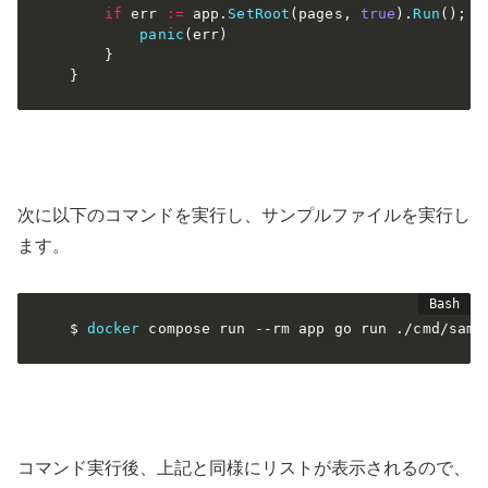
if
 err 
:=
 app
.
SetRoot
(
pages
,
true
)
.
Run
(
)
;
 e
panic
(
err
)
}
}
次に以下のコマンドを実行し、サンプルファイルを実行し
ます。
$ 
docker
 compose run 
--rm
 app go run ./cmd/samp
コマンド実行後、上記と同様にリストが表示されるので、