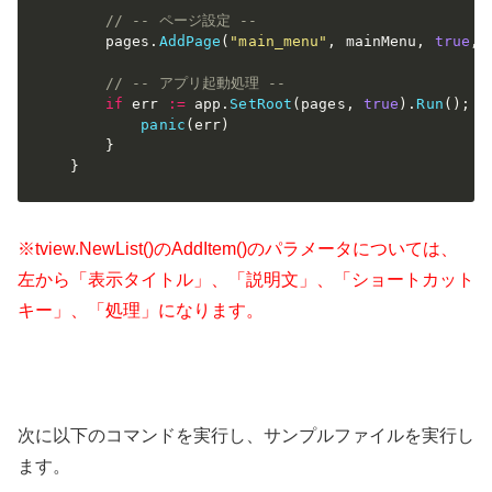
// -- ページ設定 --
    pages
.
AddPage
(
"main_menu"
,
 mainMenu
,
true
,
// -- アプリ起動処理 --
if
 err 
:=
 app
.
SetRoot
(
pages
,
true
)
.
Run
(
)
;
 e
panic
(
err
)
}
}
※tview.NewList()のAddItem()のパラメータについては、
左から「表示タイトル」、「説明文」、「ショートカット
キー」、「処理」になります。
次に以下のコマンドを実行し、サンプルファイルを実行し
ます。