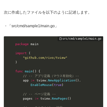
次に作成したファイルを以下のように記述します。
・「src/cmd/sample1/main.go」
package
 main

import
(
"github.com/rivo/tview"
)
func
main
(
)
{
// -- アプリ定義（マウス有効化）--
    app 
:=
 tview
.
NewApplication
(
)
.
EnableMouse
(
true
)
// -- ページ定義 --
    pages 
:=
 tview
.
NewPages
(
)