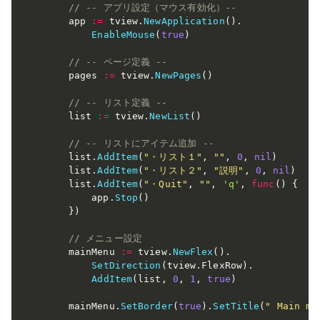
// -- アプリ設定（マウス有効化）--
    app 
:=
 tview
.
NewApplication
(
)
.
EnableMouse
(
true
)
// -- ページ定義 --
    pages 
:=
 tview
.
NewPages
(
)
// -- リスト定義 --
    list 
:=
 tview
.
NewList
(
)
// -- リストにアイテム追加 --
    list
.
AddItem
(
"・リスト１"
,
""
,
0
,
nil
)
    list
.
AddItem
(
"・リスト２"
,
"説明"
,
0
,
nil
)
    list
.
AddItem
(
"・Quit"
,
""
,
'q'
,
func
(
)
{
        app
.
Stop
(
)
}
)
// メニュー設定
    mainMenu 
:=
 tview
.
NewFlex
(
)
.
SetDirection
(
tview
.
FlexRow
)
.
AddItem
(
list
,
0
,
1
,
true
)
    mainMenu
.
SetBorder
(
true
)
.
SetTitle
(
" Main me