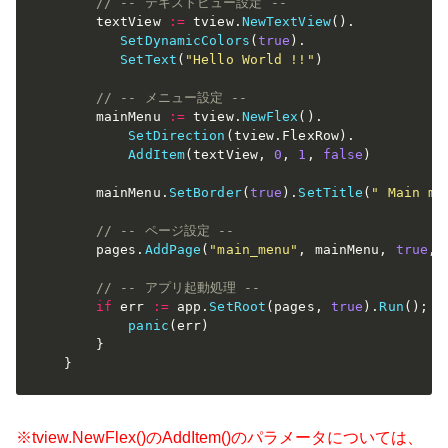
// -- テキストビュー設定 --
    textView 
:=
 tview
.
NewTextView
(
)
.
SetDynamicColors
(
true
)
.
SetText
(
"Hello World !!"
)
// -- メニュー設定 --
    mainMenu 
:=
 tview
.
NewFlex
(
)
.
SetDirection
(
tview
.
FlexRow
)
.
AddItem
(
textView
,
0
,
1
,
false
)
    mainMenu
.
SetBorder
(
true
)
.
SetTitle
(
" Main me
// -- ページ設定 --
    pages
.
AddPage
(
"main_menu"
,
 mainMenu
,
true
,
// -- アプリ起動処理 --
if
 err 
:=
 app
.
SetRoot
(
pages
,
true
)
.
Run
(
)
;
 e
panic
(
err
)
}
}
※tview.NewFlex()のAddItem()のパラメータについては、