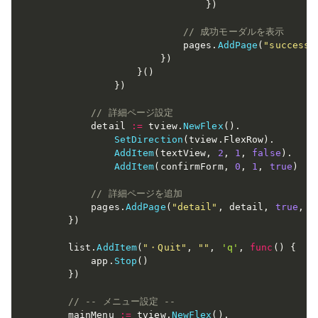
}
)
// 成功モーダルを表示
                        pages
.
AddPage
(
"success"
}
)
}
(
)
}
)
// 詳細ページ設定
        detail 
:=
 tview
.
NewFlex
(
)
.
SetDirection
(
tview
.
FlexRow
)
.
AddItem
(
textView
,
2
,
1
,
false
)
.
AddItem
(
confirmForm
,
0
,
1
,
true
)
// 詳細ページを追加
        pages
.
AddPage
(
"detail"
,
 detail
,
true
,
t
}
)
    list
.
AddItem
(
"・Quit"
,
""
,
'q'
,
func
(
)
{
        app
.
Stop
(
)
}
)
// -- メニュー設定 --
    mainMenu 
:=
 tview
.
NewFlex
(
)
.