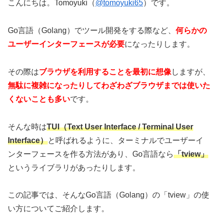
こんにちは。Tomoyuki（
@tomoyuki65
）です。
Go言語（Golang）でツール開発をする際など、
何らかの
ユーザーインターフェースが必要
になったりします。
その際は
ブラウザを利用することを最初に想像
しますが、
無駄に複雑になったりしてわざわざブラウザまでは使いた
くないことも多い
です。
そんな時は
TUI（Text User Interface / Terminal User
Interface）
と呼ばれるように、ターミナルでユーザーイ
ンターフェースを作る方法があり、Go言語なら
「tview」
というライブラリがあったりします。
この記事では、そんなGo言語（Golang）の「tview」の使
い方についてご紹介します。