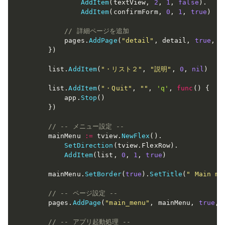
AddItem
(
textView
,
2
,
1
,
false
)
.
AddItem
(
confirmForm
,
0
,
1
,
true
)
// 詳細ページを追加
        pages
.
AddPage
(
"detail"
,
 detail
,
true
,
t
}
)
    list
.
AddItem
(
"・リスト２"
,
"説明"
,
0
,
nil
)
    list
.
AddItem
(
"・Quit"
,
""
,
'q'
,
func
(
)
{
        app
.
Stop
(
)
}
)
// -- メニュー設定 --
    mainMenu 
:=
 tview
.
NewFlex
(
)
.
SetDirection
(
tview
.
FlexRow
)
.
AddItem
(
list
,
0
,
1
,
true
)
    mainMenu
.
SetBorder
(
true
)
.
SetTitle
(
" Main me
// -- ページ設定 --
    pages
.
AddPage
(
"main_menu"
,
 mainMenu
,
true
,
// -- アプリ起動処理 --