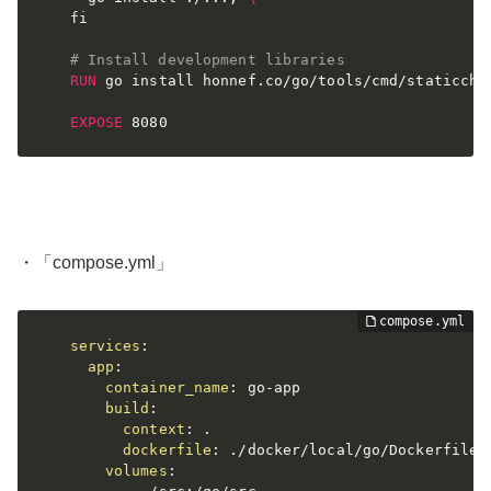
fi
# Install development libraries
RUN
 go install honnef.co/go/tools/cmd/staticche
EXPOSE
 8080
・「compose.yml」
services
:
app
:
container_name
:
 go
-
app

build
:
context
:
 .

dockerfile
:
 ./docker/local/go/Dockerfile

volumes
: