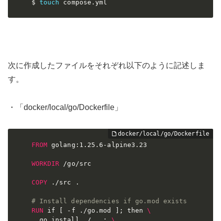
$ 
touch
 compose.yml
次に作成したファイルをそれぞれ以下のように記述しま
す。
・「docker/local/go/Dockerfile」
FROM
 golang:1.25.6-alpine3.23
WORKDIR
 /go/src
COPY
 ./src .
# Install dependencies if go.mod exists
RUN
 if [ -f ./go.mod ]; then 
\
  go install ./...; 
\