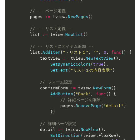
// -- ページ定義 --
    pages 
:=
 tview
.
NewPages
(
)
// -- リスト定義 --
    list 
:=
 tview
.
NewList
(
)
// -- リストにアイテム追加 --
    list
.
AddItem
(
"・リスト１"
,
""
,
0
,
func
(
)
{
        textView 
:=
 tview
.
NewTextView
(
)
.
SetDynamicColors
(
true
)
.
SetText
(
"リスト１の内容表示"
)
// フォーム設定
        confirmForm 
:=
 tview
.
NewForm
(
)
.
AddButton
(
"Back"
,
func
(
)
{
// 詳細ページを削除
                pages
.
RemovePage
(
"detail"
)
}
)
// 詳細ページ設定
        detail 
:=
 tview
.
NewFlex
(
)
.
SetDirection
(
tview
.
FlexRow
)
.