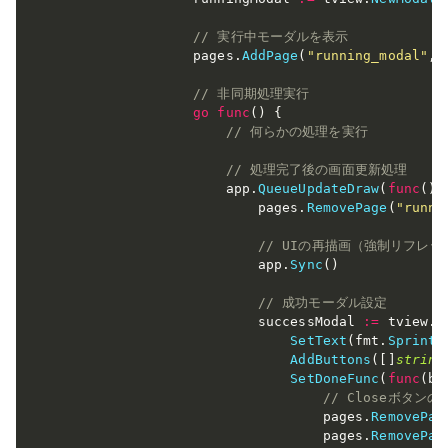
// 実行中モーダルを表示
                pages
.
AddPage
(
"running_modal"
,
 
// 非同期処理実行
go
func
(
)
{
// 何らかの処理を実行
// 処理完了後の画面更新処理
                    app
.
QueueUpdateDraw
(
func
(
)
                        pages
.
RemovePage
(
"runni
// UIの再描画（強制リフレッ
                        app
.
Sync
(
)
// 成功モーダル設定
                        successModal 
:=
 tview
.
N
SetText
(
fmt
.
Sprintf
AddButtons
(
[
]
string
SetDoneFunc
(
func
(
bu
// Closeボタンの
                                pages
.
RemovePag
                                pages
.
RemovePag