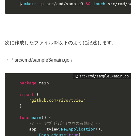
$ 
mkdir
-p
 src/cmd/sample3 
&&
touch
 src/cmd/sam
次に作成したファイルを以下のように記述します。
・「src/cmd/sample3/main.go」
package
 main

import
(
"github.com/rivo/tview"
)
func
main
(
)
{
// -- アプリ設定（マウス有効化）--
    app 
:=
 tview
.
NewApplication
(
)
.
EnableMouse
(
true
)