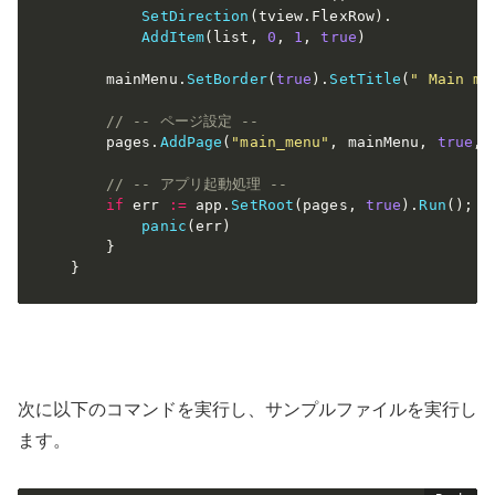
SetDirection
(
tview
.
FlexRow
)
.
AddItem
(
list
,
0
,
1
,
true
)
    mainMenu
.
SetBorder
(
true
)
.
SetTitle
(
" Main me
// -- ページ設定 --
    pages
.
AddPage
(
"main_menu"
,
 mainMenu
,
true
,
// -- アプリ起動処理 --
if
 err 
:=
 app
.
SetRoot
(
pages
,
true
)
.
Run
(
)
;
 e
panic
(
err
)
}
}
次に以下のコマンドを実行し、サンプルファイルを実行し
ます。