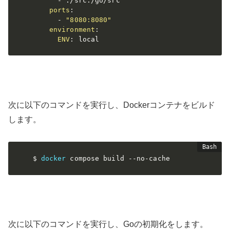
-
 ./src
:
/go/src

ports
:
-
"8080:8080"
environment
:
ENV
:
 local
次に以下のコマンドを実行し、Dockerコンテナをビルド
します。
$ 
docker
 compose build --no-cache
次に以下のコマンドを実行し、Goの初期化をします。